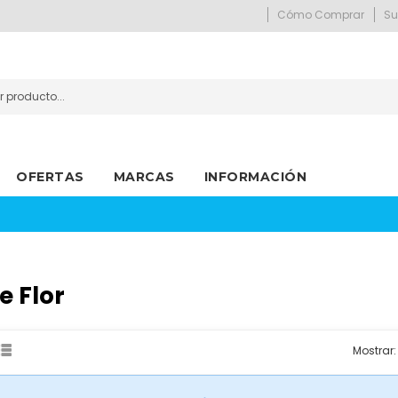
Cómo Comprar
Su
OFERTAS
MARCAS
INFORMACIÓN
Política De Cambios Y Devoluciones
e Flor
Mostrar: