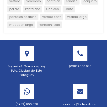
vestido
macacon
pantalon
camisa
conjunto
pollera
Pantalona
Chaleco
Calza
pantalon sastreria
vestido corto
vestido largo
macacon largo
Pantalon recto
Eugenio A. Garay esq. Yvy
(0983) 600 676
Pyta, Ciudad del Este,
Paraguay
(0983) 600 676
ondazul@hotmail.com