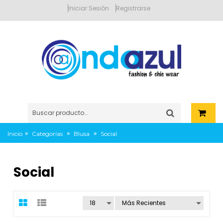
Iniciar Sesión
Registrarse
»
»
»
Inicio
Categorías
Blusa
Social
Social