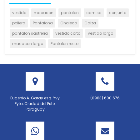
vestido
macacon
pantalon
camisa
conjunto
pollera
Pantalona
Chaleco
Calza
pantalon sastreria
vestido corto
vestido largo
macacon largo
Pantalon recto
Eugenio A. Garay esq. Yvy
(0983) 600 676
Pyta, Ciudad del Este,
Paraguay