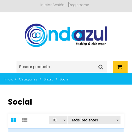
Iniciar Sesión
Registrarse
»
»
»
Inicio
Categorías
Short
Social
Social