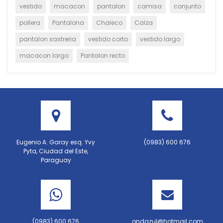
vestido
macacon
pantalon
camisa
conjunto
pollera
Pantalona
Chaleco
Calza
pantalon sastreria
vestido corto
vestido largo
macacon largo
Pantalon recto
Eugenio A. Garay esq. Yvy
(0983) 600 676
Pyta, Ciudad del Este,
Paraguay
(0983) 600 676
ondazul@hotmail.com