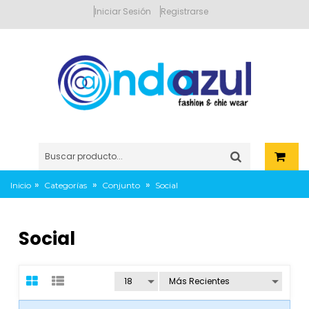
Iniciar Sesión
Registrarse
»
»
»
Inicio
Categorías
Conjunto
Social
Social